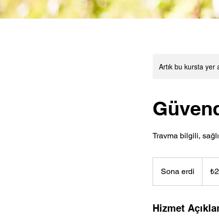
Artık bu kursta yer 
Güvende
Travma bilgili, sağl
₺2.700
Türk
Sona erdi
S
₺2
lirası
o
n
a
Hizmet Açıkla
e