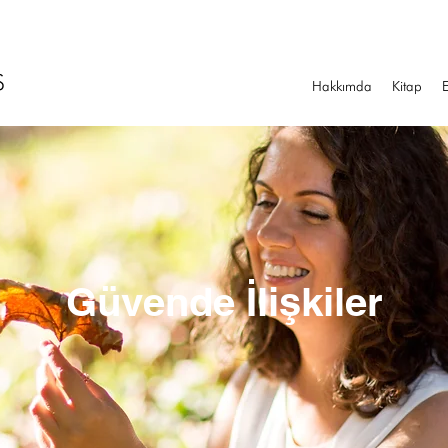
S
Hakkımda
Kitap
E
Güvende İlişkiler