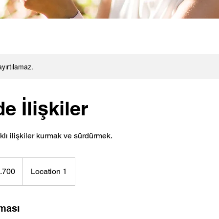
ayırtılamaz.
 İlişkiler
ıklı ilişkiler kurmak ve sürdürmek.
.700
Location 1
ması