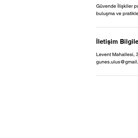
Güvende İlişkiler p
r
buluşma ve pratikle
d
i
İletişim Bilgile
Levent Mahallesi, 3
gunes.ulus@gmail