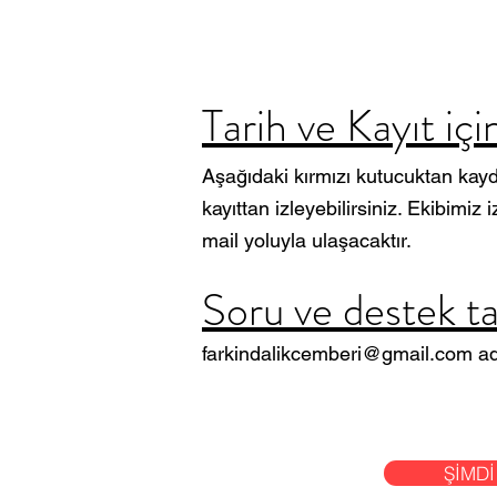
Tarih ve Kayıt içi
Aşağıdaki kırmızı k
utucuktan kayd
kayıttan izleyebilirsiniz. Ekibimiz
mail yoluyla ulaşacaktır.
Soru ve destek tal
farkindalikcemberi@gmail.com
ad
ŞİMDİ