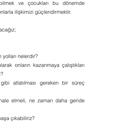
abilmek ve çocukları bu dönemde
larla ilişkimizi güçlendirmektir.
yacağız;
n yolları nelerdir?
arak onların kazanmaya çalıştıkları
iz?
ibi atlatılması gereken bir süreç
hale etmeli, ne zaman daha geride
başa çıkabiliriz?