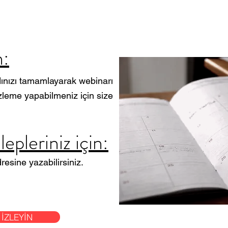
n:
ınızı tamamlayarak webinarı
 izleme yapabilmeniz için size
epleriniz için:
resine yazabilirsiniz.
 İZLEYİN