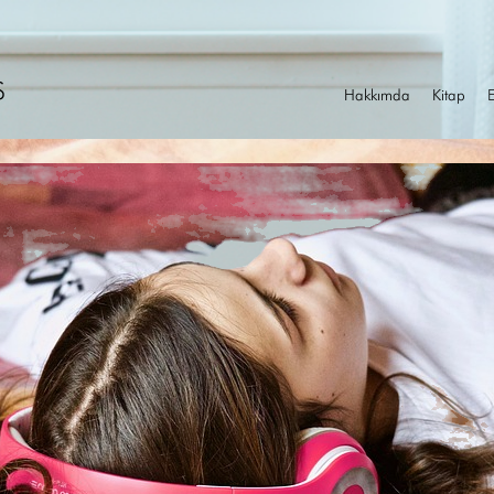
S
Hakkımda
Kitap
E