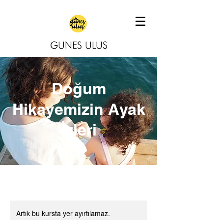
GUNES ULUS
Doğum
Hikayemizin Ayak
İzleri
Artık bu kursta yer ayırtılamaz.