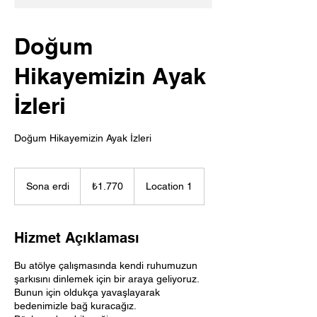
Doğum
Hikayemizin Ayak
İzleri
Doğum Hikayemizin Ayak İzleri
₺1.770
Türk
Sona erdi
S
₺1.770
Location 1
lirası
o
n
a
Hizmet Açıklaması
e
r
Bu atölye çalışmasında kendi ruhumuzun
d
şarkısını dinlemek için bir araya geliyoruz.
i
Bunun için oldukça yavaşlayarak
bedenimizle bağ kuracağız.