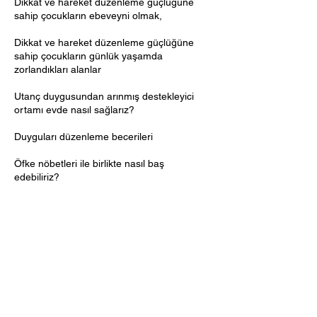
Dikkat ve hareket düzenleme güçlüğüne
sahip çocukların ebeveyni olmak,
Dikkat ve hareket düzenleme güçlüğüne
sahip çocukların günlük yaşamda
zorlandıkları alanlar
Utanç duygusundan arınmış destekleyici
ortamı evde nasıl sağlarız?
Duyguları düzenleme becerileri
Öfke nöbetleri ile birlikte nasıl baş
edebiliriz?
İletişim Bilgileri
Levent Mahallesi, 34330 Beşiktaş/İstanbul,
Türkiye