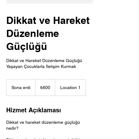
Dikkat ve Hareket
Düzenleme
Güçlüğü
Dikkat ve Hareket Düzenleme Güçlüğü
Yaşayan Çocuklarla İletişim Kurmak
₺600
Türk
Sona erdi
S
₺600
Location 1
lirası
o
n
a
Hizmet Açıklaması
e
r
Dikkat ve hareket düzenleme güçlüğü
d
nedir?
i