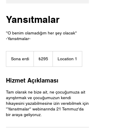
Yansıtmalar
''O benim olamadığım her şey olacak''
-Yansıtmalar-
₺295
Türk
Sona erdi
S
₺295
Location 1
lirası
o
n
a
Hizmet Açıklaması
e
r
Tam olarak ne bize ait, ne çocuğumuza ait
d
ayrıştırmak ve çocuğumuzun kendi
i
hikayesini yazabilmesine izin verebilmek için
''Yansıtmalar'' webinarında 21 Temmuz'da
bir araya geliyoruz.